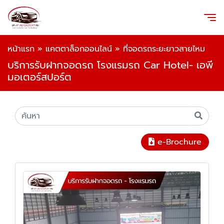
หน้าแรก
»
แคตตาล็อกออนไลน์
»
ที่จอดรถระยะยาวสายไหม
บริการรับฝากจอดรถ โรงแรมรถ Car Hotel- เอพี
มอเตอร์สปอร์ต
e-Brochure